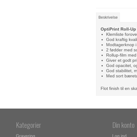
Beskrivelse
OptiPrint Roll-Up
Klemliste forove
God kraftig kval
Modtagerknop i 
2 fødder med sor
Rollup-film med
Giver et godt pr
God opacitet, o
God stabilitet, m
Med sort bæret
Flot finish til en sk
Kategorier
Din konto
Gravering
Log ind