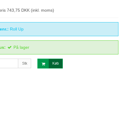
spris 743,75 DKK
(inkl. moms)
enr.:
Roll Up
us:
På lager
Stk
Køb