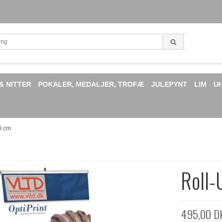
& NITTER
POKALER, MEDALJER, TROFÆ
JULEPYNT
LIM
U
0 cm
Roll
495,00 D