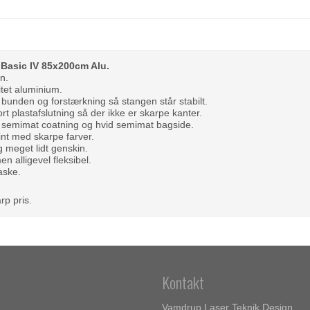
 Basic IV 85x200cm Alu.
n.
itet aluminium.
bunden og forstærkning så stangen står stabilt.
t plastafslutning så der ikke er skarpe kanter.
 semimat coatning og hvid semimat bagside.
int med skarpe farver.
g meget lidt genskin.
en alligevel fleksibel.
aske.
arp pris.
Kontakt
Vamdrup Laser Teknik Design