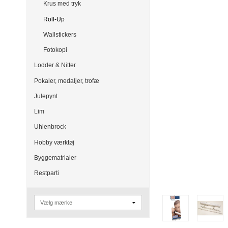
Krus med tryk
Roll-Up
Wallstickers
Fotokopi
Lodder & Nitter
Pokaler, medaljer, trofæ
Julepynt
Lim
Uhlenbrock
Hobby værktøj
Byggematrialer
Restparti