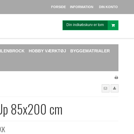
FORSIDE
INFORMATION
DIN KONTO
Din indkøbskurv er tom
HLENBROCK
HOBBY VÆRKTØJ
BYGGEMATRIALER
-Up 85x200 cm
KK