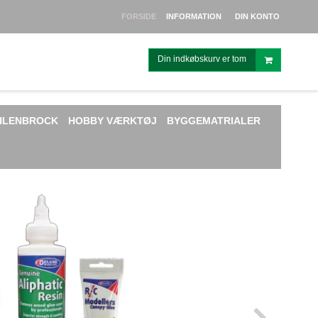
FORSIDE
INFORMATION
DIN KONTO
Din indkøbskurv er tom
HLENBROCK
HOBBY VÆRKTØJ
BYGGEMATRIALER