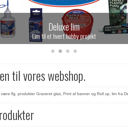
Deluxe lim
Lim til et hvert hobby projekt
n til vores webshop.
. være flg. produkter Graveret glas, Print af banner og Roll up, lim fra D
produkter