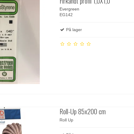
Firkandt profil 1,0X1,0
Evergreen
EG142
På lager
Roll-Up 85x200 cm
Roll Up