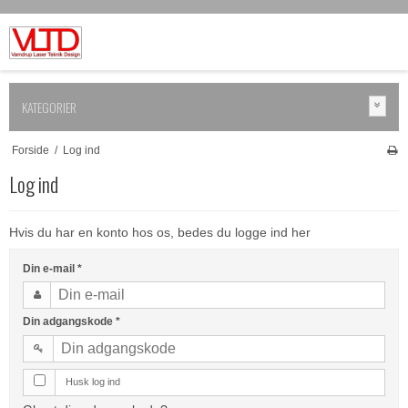
KATEGORIER
Forside
/
Log ind
Log ind
Hvis du har en konto hos os, bedes du logge ind her
Din e-mail
*
Din adgangskode
*
Husk log ind