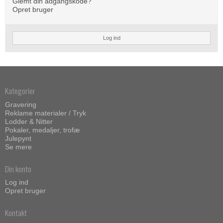
Glemt din adgangskode?
Opret bruger
Log ind
Kategorier
Gravering
Reklame materialer / Tryk
Lodder & Nitter
Pokaler, medaljer, trofæ
Julepynt
Se mere
Din konto
Log ind
Opret bruger
Kontakt