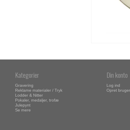
Kategorier
Din konto
Gravering
Log ind
Reklame materialer / Tryk
Opret bruge
Lodder & Nitter
Pokaler, medaljer, trofæ
Julepynt
Se mere