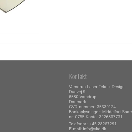
Kontakt
Vamdrup Laser Teknik Design
r
Duevej 9
6580 Vamdrup
Danmark
CVR-nummer: 35339124
Bankoplysninger: Middelfart Spa
nr: 0755 Konto: 3226867731
Telefonnr.:
+45 28267291
E-mail
:
info@vltd.dk