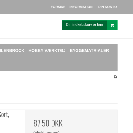
FORSIDE
INFORMATION
DIN KONTO
Din indkøbskurv er tom
HLENBROCK
HOBBY VÆRKTØJ
BYGGEMATRIALER
Sort,
87,50 DKK
(ekskl. moms)