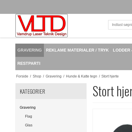
GRAVERING
REKLAME MATERIALER / TRYK
LODDER 
RESTPARTI
Forside
/
Shop
/
Gravering
/
Hunde & Katte tegn
/
Stort hjerte
Stort hje
KATEGORIER
Gravering
Flag
Glas