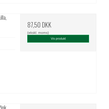
lla,
87,50 DKK
(ekskl. moms)
Vis produkt
ink,