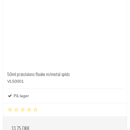
50ml præcisions flaske m/metal spids
VL50001
På lager
13,75 DKK