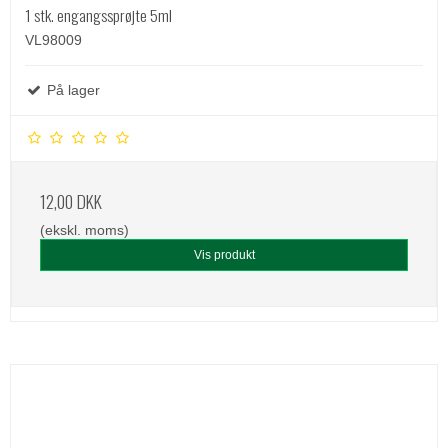
1 stk. engangssprøjte 5ml
VL98009
På lager
12,00 DKK
(ekskl. moms)
Vis produkt